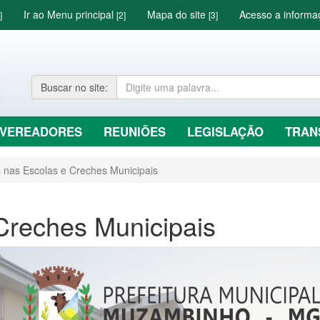
Ir ao Menu principal
Mapa do site
Acesso a inform
]
[2]
[3]
Buscar
no site
:
VEREADORES
REUNIÕES
LEGISLAÇÃO
TRAN
 nas Escolas e Creches Municipais
Creches Municipais