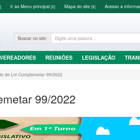
Ir ao Menu principal
Mapa do site
Acesso a inform
]
[2]
[3]
Buscar
no site
:
VEREADORES
REUNIÕES
LEGISLAÇÃO
TRAN
eto de Lei Complemetar 99/2022
emetar 99/2022