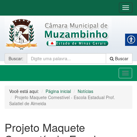
Nave
Buscar
:
Buscar
Toggl
naviga
Você está aqui:
Página inicial
Notícias
Projeto Maquete Comestível - Escola Estadual Prof.
Salatiel de Almeida
Projeto Maquete