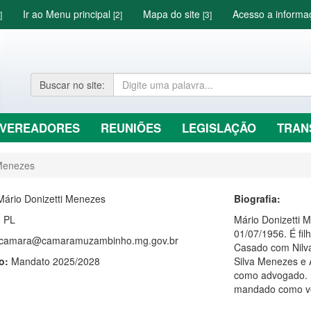
Ir ao Menu principal
Mapa do site
Acesso a inform
]
[2]
[3]
Buscar
no site
:
VEREADORES
REUNIÕES
LEGISLAÇÃO
TRAN
 Menezes
Mário Donizetti Menezes
Biografia:
:
PL
Mário Donizetti 
01/07/1956. É fi
camara@camaramuzambinho.mg.gov.br
Casado com Nilva 
o:
Mandato 2025/2028
Silva Menezes e 
como advogado. E
mandado como v