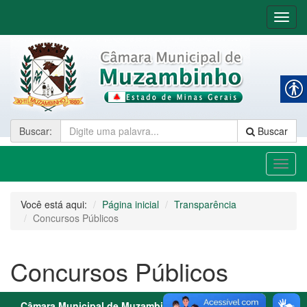
Nave
Buscar
:
Buscar
Toggl
naviga
Você está aqui:
Página inicial
Transparência
Concursos Públicos
Concursos Públicos
Câmara Municipal de Muzambinho - MG